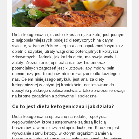
Dieta ketogeniczna, często określana jako keto, jest jednym
z najpopularniejszych podejść dietetycznych na całym
świecie, w tym w Polsce. Jej rosnąca popularność wynika z
obietnic szybkiej utraty wagi oraz potencjalnych korzyści
zdrowotnych. Jednak, jak każda dieta, ma swoje wady i
zalety. Zrozumienie jej mechanizmów, historii oraz
potencjalnych zagrożeń jest kluczowe, aby móc w pełni
ocenić, czy jest to odpowiednie rozwiązanie dla każdego z
nas. Celem niniejszego artykułu jest analiza diety
ketogenicznej w całym jej kontekście, dostosowana do
specyfiki polskiego społeczeństwa, a także zwrócenie uwagi
na istotne zagadnienia zdrowotne i społeczne.
Co to jest dieta ketogeniczna i jak działa?
Dieta ketogeniczna opiera się na redukcji spożycia
węglowodanów, które zastępowane są dużą ilością
tłuszczów, a w mniejszym stopniu białkiem. Kluczem jest
wywołanie stanu ketozy, w którym organizm zamienia
tłuszcze w ketony i zaczyna je wykorzystywać jako główne