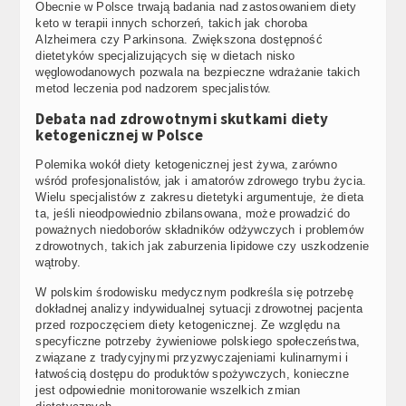
Obecnie w Polsce trwają badania nad zastosowaniem diety
keto w terapii innych schorzeń, takich jak choroba
Alzheimera czy Parkinsona. Zwiększona dostępność
dietetyków specjalizujących się w dietach nisko
węglowodanowych pozwala na bezpieczne wdrażanie takich
metod leczenia pod nadzorem specjalistów.
Debata nad zdrowotnymi skutkami diety
ketogenicznej w Polsce
Polemika wokół diety ketogenicznej jest żywa, zarówno
wśród profesjonalistów, jak i amatorów zdrowego trybu życia.
Wielu specjalistów z zakresu dietetyki argumentuje, że dieta
ta, jeśli nieodpowiednio zbilansowana, może prowadzić do
poważnych niedoborów składników odżywczych i problemów
zdrowotnych, takich jak zaburzenia lipidowe czy uszkodzenie
wątroby.
W polskim środowisku medycznym podkreśla się potrzebę
dokładnej analizy indywidualnej sytuacji zdrowotnej pacjenta
przed rozpoczęciem diety ketogenicznej. Ze względu na
specyficzne potrzeby żywieniowe polskiego społeczeństwa,
związane z tradycyjnymi przyzwyczajeniami kulinarnymi i
łatwością dostępu do produktów spożywczych, konieczne
jest odpowiednie monitorowanie wszelkich zmian