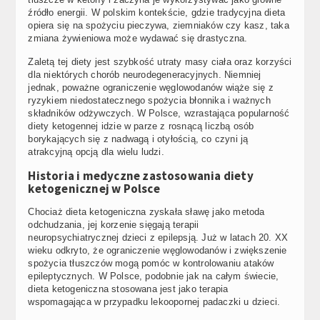
źródło energii. W polskim kontekście, gdzie tradycyjna dieta
opiera się na spożyciu pieczywa, ziemniaków czy kasz, taka
zmiana żywieniowa może wydawać się drastyczna.
Zaletą tej diety jest szybkość utraty masy ciała oraz korzyści
dla niektórych chorób neurodegeneracyjnych. Niemniej
jednak, poważne ograniczenie węglowodanów wiąże się z
ryzykiem niedostatecznego spożycia błonnika i ważnych
składników odżywczych. W Polsce, wzrastająca popularność
diety ketogennej idzie w parze z rosnącą liczbą osób
borykających się z nadwagą i otyłością, co czyni ją
atrakcyjną opcją dla wielu ludzi.
Historia i medyczne zastosowania diety
ketogenicznej w Polsce
Chociaż dieta ketogeniczna zyskała sławę jako metoda
odchudzania, jej korzenie sięgają terapii
neuropsychiatrycznej dzieci z epilepsją. Już w latach 20. XX
wieku odkryto, że ograniczenie węglowodanów i zwiększenie
spożycia tłuszczów mogą pomóc w kontrolowaniu ataków
epileptycznych. W Polsce, podobnie jak na całym świecie,
dieta ketogeniczna stosowana jest jako terapia
wspomagająca w przypadku lekoopornej padaczki u dzieci.