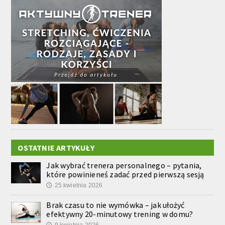
OSTATNIE ARTYKUŁY
Jak wybrać trenera personalnego – pytania,
które powinieneś zadać przed pierwszą sesją
25 kwietnia 2026
🕔
Brak czasu to nie wymówka – jak ułożyć
efektywny 20-minutowy trening w domu?
9 kwietnia 2026
🕔