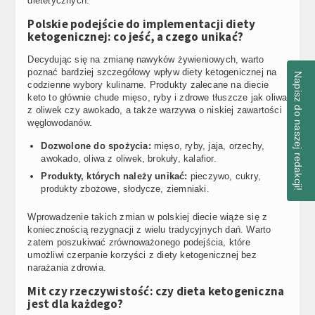
dietetycznych.
Polskie podejście do implementacji diety
ketogenicznej: co jeść, a czego unikać?
Decydując się na zmianę nawyków żywieniowych, warto
poznać bardziej szczegółowy wpływ diety ketogenicznej na
Napisz do naszej redakcji!
codzienne wybory kulinarne. Produkty zalecane na diecie
keto to głównie chude mięso, ryby i zdrowe tłuszcze jak oliwa
z oliwek czy awokado, a także warzywa o niskiej zawartości
węglowodanów.
Dozwolone do spożycia:
mięso, ryby, jaja, orzechy,
awokado, oliwa z oliwek, brokuły, kalafior.
Produkty, których należy unikać:
pieczywo, cukry,
produkty zbożowe, słodycze, ziemniaki.
Wprowadzenie takich zmian w polskiej diecie wiąże się z
koniecznością rezygnacji z wielu tradycyjnych dań. Warto
zatem poszukiwać zrównoważonego podejścia, które
umożliwi czerpanie korzyści z diety ketogenicznej bez
narażania zdrowia.
Mit czy rzeczywistość: czy dieta ketogeniczna
jest dla każdego?