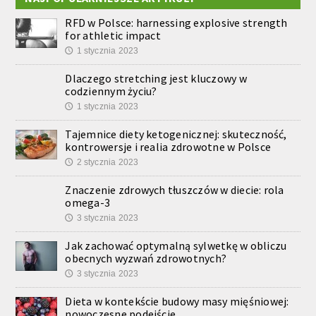
RFD w Polsce: harnessing explosive strength
for athletic impact
1 stycznia 2023
🕔
Dlaczego stretching jest kluczowy w
codziennym życiu?
1 stycznia 2023
🕔
Tajemnice diety ketogenicznej: skuteczność,
kontrowersje i realia zdrowotne w Polsce
2 stycznia 2023
🕔
Znaczenie zdrowych tłuszczów w diecie: rola
omega-3
3 stycznia 2023
🕔
Jak zachować optymalną sylwetkę w obliczu
obecnych wyzwań zdrowotnych?
3 stycznia 2023
🕔
Dieta w kontekście budowy masy mięśniowej:
nowoczesne podejście