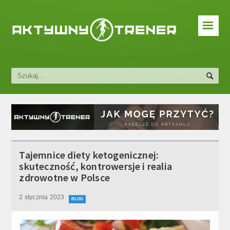
☰
Dieta i trening
Ćwiczenia siłowe
Ćwiczenia aerobowe
Blog
Tajemnice diety ketogenicznej:
skuteczność, kontrowersje i realia
zdrowotne w Polsce
2 stycznia 2023
BLOG