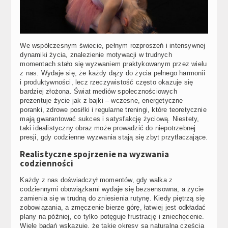
We współczesnym świecie, pełnym rozproszeń i intensywnej
dynamiki życia, znalezienie motywacji w trudnych
momentach stało się wyzwaniem praktykowanym przez wielu
z nas. Wydaje się, że każdy dąży do życia pełnego harmonii
i produktywności, lecz rzeczywistość często okazuje się
bardziej złożona. Świat mediów społecznościowych
prezentuje życie jak z bajki – wczesne, energetyczne
poranki, zdrowe posiłki i regularne treningi, które teoretycznie
mają gwarantować sukces i satysfakcję życiową. Niestety,
taki idealistyczny obraz może prowadzić do niepotrzebnej
presji, gdy codzienne wyzwania stają się zbyt przytłaczające.
Realistyczne spojrzenie na wyzwania
codzienności
Każdy z nas doświadczył momentów, gdy walka z
codziennymi obowiązkami wydaje się bezsensowna, a życie
zamienia się w trudną do zniesienia rutynę. Kiedy piętrzą się
zobowiązania, a zmęczenie bierze górę, łatwiej jest odkładać
plany na później, co tylko potęguje frustrację i zniechęcenie.
Wiele badań wskazuje, że takie okresy są naturalną częścią