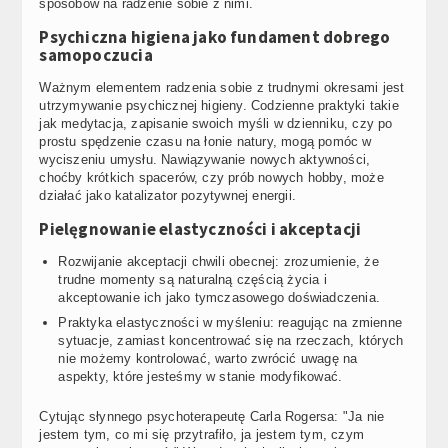
sposobów na radzenie sobie z nimi.
Psychiczna higiena jako fundament dobrego
samopoczucia
Ważnym elementem radzenia sobie z trudnymi okresami jest
utrzymywanie psychicznej higieny. Codzienne praktyki takie
jak medytacja, zapisanie swoich myśli w dzienniku, czy po
prostu spędzenie czasu na łonie natury, mogą pomóc w
wyciszeniu umysłu. Nawiązywanie nowych aktywności,
choćby krótkich spacerów, czy prób nowych hobby, może
działać jako katalizator pozytywnej energii.
Pielęgnowanie elastyczności i akceptacji
Rozwijanie akceptacji chwili obecnej: zrozumienie, że
trudne momenty są naturalną częścią życia i
akceptowanie ich jako tymczasowego doświadczenia.
Praktyka elastyczności w myśleniu: reagując na zmienne
sytuacje, zamiast koncentrować się na rzeczach, których
nie możemy kontrolować, warto zwrócić uwagę na
aspekty, które jesteśmy w stanie modyfikować.
Cytując słynnego psychoterapeutę Carla Rogersa: "Ja nie
jestem tym, co mi się przytrafiło, ja jestem tym, czym