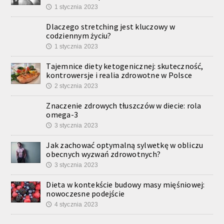
1 stycznia 2023
🕔
Dlaczego stretching jest kluczowy w
codziennym życiu?
1 stycznia 2023
🕔
Tajemnice diety ketogenicznej: skuteczność,
kontrowersje i realia zdrowotne w Polsce
2 stycznia 2023
🕔
Znaczenie zdrowych tłuszczów w diecie: rola
omega-3
3 stycznia 2023
🕔
Jak zachować optymalną sylwetkę w obliczu
obecnych wyzwań zdrowotnych?
3 stycznia 2023
🕔
Dieta w kontekście budowy masy mięśniowej:
nowoczesne podejście
4 stycznia 2023
🕔