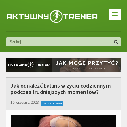
☰
Dieta i trening
Ćwiczenia siłowe
Ćwiczenia aerobowe
Blog
Jak odnaleźć balans w życiu codziennym
podczas trudniejszych momentów?
10 września 2023
DIETA I TRENING