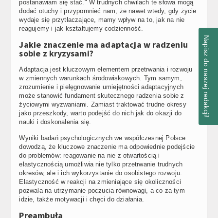
postanawiam się stać." W trudnych chwilach te słowa mogą
dodać otuchy i przypomnieć nam, że nawet wtedy, gdy życie
wydaje się przytłaczające, mamy wpływ na to, jak na nie
reagujemy i jak kształtujemy codzienność.
Napisz do naszej redakcji!
Jakie znaczenie ma adaptacja w radzeniu
sobie z kryzysami?
Adaptacja jest kluczowym elementem przetrwania i rozwoju
w zmiennych warunkach środowiskowych. Tym samym,
zrozumienie i pielęgnowanie umiejętności adaptacyjnych
może stanowić fundament skutecznego radzenia sobie z
życiowymi wyzwaniami. Zamiast traktować trudne okresy
jako przeszkody, warto podejść do nich jak do okazji do
nauki i doskonalenia się.
Wyniki badań psychologicznych we współczesnej Polsce
dowodzą, że kluczowe znaczenie ma odpowiednie podejście
do problemów: reagowanie na nie z otwartością i
elastycznością umożliwia nie tylko przetrwanie trudnych
okresów, ale i ich wykorzystanie do osobistego rozwoju.
Elastyczność w reakcji na zmieniające się okoliczności
pozwala na utrzymanie poczucia równowagi, a co za tym
idzie, także motywacji i chęci do działania.
Preambuła