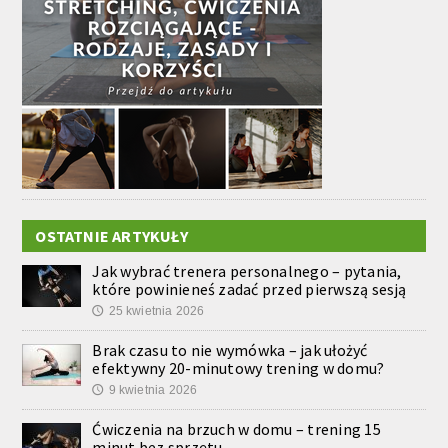
OSTATNIE ARTYKUŁY
Jak wybrać trenera personalnego – pytania,
które powinieneś zadać przed pierwszą sesją
25 kwietnia 2026
🕔
Brak czasu to nie wymówka – jak ułożyć
efektywny 20-minutowy trening w domu?
9 kwietnia 2026
🕔
Ćwiczenia na brzuch w domu – trening 15
minut bez sprzętu