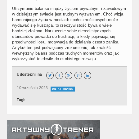
Utrzymanie balansu między życiem prywatnym i zawodowym
w dzisiejszym świecie jest trudnym wyzwaniem. Choć wizja
harmonijnego życia w mediach społecznościowych może
wydawać się kusząca, to rzeczywistość bywa o wiele
bardziej złożona. Narzucenie sobie nierealistycznych
standardów prowadzi do frustracji, a kiedy pojawiają się
przeciwności losu, motywacja do działania często zanika.
Artykuł ten jest poświęcony zrozumieniu, jak znaleźć
wewnętrzny balans podczas trudnych momentów oraz jak
wykorzystać te chwile do osobistego rozwoju.
Udostępnij na





10 września 2023
DIETA I TRENING
Tagi: