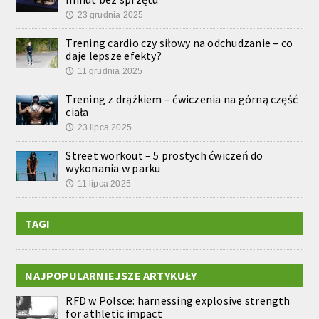
23 grudnia 2025
🕔
Trening cardio czy siłowy na odchudzanie – co
daje lepsze efekty?
11 grudnia 2025
🕔
Trening z drążkiem – ćwiczenia na górną część
ciała
23 lipca 2025
🕔
Street workout – 5 prostych ćwiczeń do
wykonania w parku
11 lipca 2025
🕔
TAGI
NAJPOPULARNIEJSZE ARTYKUŁY
RFD w Polsce: harnessing explosive strength
for athletic impact