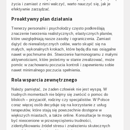
życia i zamiast z nimi walczyć, warto nauczyć się, jak je
efektywnie zarządzać.
Proaktywny plan działania
Trenerzy personalni i psycholodzy często podkreślają
znaczenie tworzenia realistycznych, elastycznych planów,
które uwzględniają nasze zasoby i ograniczenia. Zamiast
dążyć do nierealistycznych celów, warto skupić się na
małych, wykonalnych krokach, które będą dla nas osiągalne
nawet w pochmurne dni. Stworzenie harmonogramu z małymi
aktywnościami, które jesteśmy w stanie zrealizować, może
pomóc w zachowaniu poczucia kontroli i zapewnieniu sobie
nawet minimalnego poczucia spełnienia.
Rola wsparcia zewnętrznego
Należy pamiętać, że żaden człowiek nie jest wyspą. W
trudnych momentach nie bójmy się zwrócić o pomoc do
bliskich – przyjaciół, rodziny czy specjalistów. W Polsce
coraz więcej osób decyduje się na korzystanie z usług
terapeutów, które stają się powszechnie dostępne w
większych miastach, a także online. Konsultacje te mogą
być nieocenione w przezwyciężeniu trudności,
zidentyfikowaniu źródeł stresu i znalezieniu skutecznych